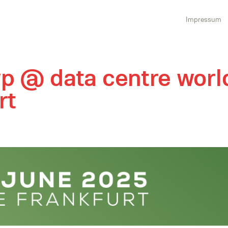
Impressum
p @ data centre world
rt