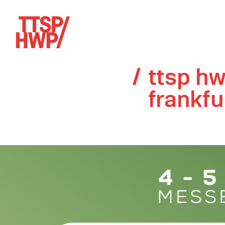
ttsp hw
frankfu