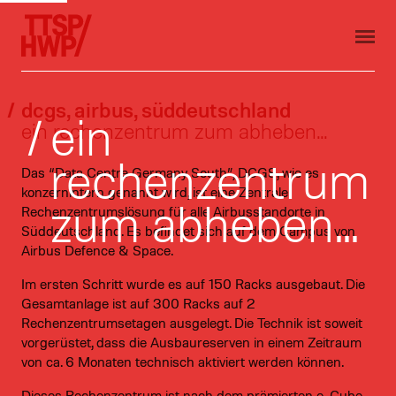
dcgs, airbus, süddeutschland
ein
ein rechenzentrum zum abheben...
rechenzentrum
Das “Data Centre Germany South”, DCGS, wie es
konzernintern genannt wird, ist eine Zentrale
zum abheben...
Rechenzentrumslösung für alle Airbusstandorte in
Süddeutschland. Es befindet sich auf dem Campus von
Airbus Defence & Space.
Im ersten Schritt wurde es auf 150 Racks ausgebaut. Die
Gesamtanlage ist auf 300 Racks auf 2
Rechenzentrumsetagen ausgelegt. Die Technik ist soweit
vorgerüstet, dass die Ausbaureserven in einem Zeitraum
von ca. 6 Monaten technisch aktiviert werden können.
Dieses Rechenzentrum ist nach dem prämierten e-Cube